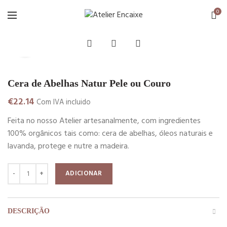
0
Ver vídeo
Click to enlarge
Cera de Abelhas Natur Pele ou Couro
€
22.14
Com IVA incluido
Feita no nosso Atelier artesanalmente, com ingredientes
100% orgânicos tais como: cera de abelhas, óleos naturais e
lavanda, protege e nutre a madeira.
Quantidade de Cera de Abelhas Natur Pele ou Couro
ADICIONAR
DESCRIÇÃO